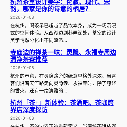
杭州茶室设计美学：侘寂、现代、宋
韵，哪家是你的诗意的栖居？
2026-01-08
在杭州，喝茶早已超越了品饮本身，成为一场沉浸
式的空间体验。从西湖边到巷弄深处，茶室的设计
美学悄然分化出不同流派…
寺庙边的禅茶一味：灵隐、永福寺周边
清净茶寮推荐
2026-01-08
杭州的春意，在灵隐路旁的绿意里格外深浓。当香
客们沿着天竺路走向灵隐寺、永福寺时，除了缭绕
的香火，还有一缕清雅的…
杭州「茶+」新体验：茶酒吧、茶咖跨
界店深度探访
2026-01-08
在杭州，茶的边界正被重新定义。当传统茶馆依然